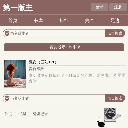
第一版主
登录
注册
首页
书库
排行
完本
足迹
"青苔成烬" 的小说
魔女（西幻1v1）
青苔成烬
魔女维奥莉特捡到了一只听话的小狗。爱发电同名:晏晏
言笑
首页
|
书架
|
阅读记录