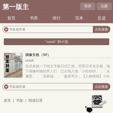
第一版主
登录
注册
首页
书库
排行
完本
足迹
"isouth" 的小说
偶像失格（NP）
isouth
尝试来搞一下纯文字版日式乙游。背景日本东京都，地
下偶像和她的男人们，已出场人物「小松纱织」，「永
濑莲」，「高桥诚」，「藤原琴介」【人物情报】小松
纱织：20岁，身高165，高中卒业的地下偶像，没什么
学历但是长了一张甜美的脸蛋永濑莲：25岁，身高
186，前职业为av男演员，目前是一名患心理疾病的无
业游民高桥诚：27岁，身高181，东京都社畜，名校毕
首页
|
书架
|
阅读记录
业，戴眼镜的变态跟踪狂藤原琴介：31岁，身高190，