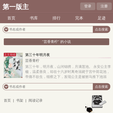
第一版主
登录
注册
首页
书库
排行
完本
足迹
"芸香青柠" 的小说
第三十年明月夜
芸香青柠
第三十年，明月夜，山河锦绣，月满莲池。 永安公主李
楹，温柔善良，却在十六岁时离奇溺毙于宫中荷花池，
帝痛不欲生，细察之下，发现公主是被驸马推下池溺
死，帝大怒，尽诛驸马九族，驸马出身门阀世家，经
首页
|
书架
|
阅读记录