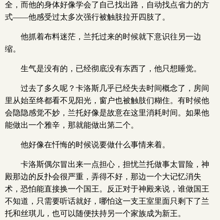
全，而他的身体好像学会了自己找出路，自动找点省力的方
式——他感受过太多次强行被触肢拉开四肢了。
他抓着布料迷茫，兰托过来的时候就下意识往另一边
缩。
生气是没有的，已经彻底没有东西了，他只想睡觉。
过去了多久呢？卡洛斯几乎已经失去时间概念了，房间
里从始至终都看不见阳光，窗户也被触肢们糊住。有时候他
会隐隐感觉不妙，兰托好像是故意在这里消耗时间。如果他
能做出一个雅辛，那就能做出第二个。
他好像在忏悔的时候说要做什么事情来着。
卡洛斯偶尔冒出来一点担心，担忧兰托做事太冒险，神
殿那边的反扑会很严重，弄得不好，那边一个大记忆消失
术，恐怕能直接换一个国王。反正对于神殿来说，谁做国王
不知道，只需要听话就好，哪怕这一支王室里面只剩下了兰
托和丝琪儿，也可以随便扶持另一个家族成为新王。