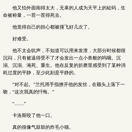
他又怕外面闹得太大，无辜的人成为天平上的砝码，生
命被称量，一茬一茬得死去。
他觉得自己的担心都被撞飞好几次了。
好难受。
他不太会吭声，不知道可以用来发泄，大部分时候都很
沉闷，只有被逼得受不了才会发出一点小兽般的呜咽。沉
溺、沉溺、淹死、重生。他在反复的折磨里感受到了某种消
耗过度的平静，至少此刻是平静的。
“对不起。”兰托用手指撩开他的发丝，在额头上落下一
吻，“这次我真的忏悔。”
“……”
卡洛斯咬了他一口。
真的很像气鼓鼓的炸毛小猫。