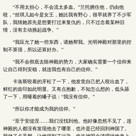
“不用太担心，不会流太多血。”兰托拥住他，仍由他
咬，“丝琪儿如今是女王，她比我有野心，很早就养了不少军
队，我猜她原先是想要打过来复仇的，只不过念着某种旧
情，没有主动挑起战争。”
“我应允了她一些东西，请她帮我。光明神殿对那里的控
制不算强，所以还算好办。”
“我不会彻底去除神殿的势力，大家确实需要一个信仰来
让自己得到安稳，就连我也有自己的信仰。”
卡洛斯咬着的牙松了一下，他发觉自己把人咬出血了，
鲜红的齿印如此明显。又有点抱歉，不知怎么想的，低头舔
了一下，用哑着的嗓子说：“我没有信仰。”
“所以你才能成为我的信仰。”
“至于安缇涅……我们没找到他。他好像忽然不见了，连
神殿的人都没有发现他去了哪里，也许是已经回到神国了。