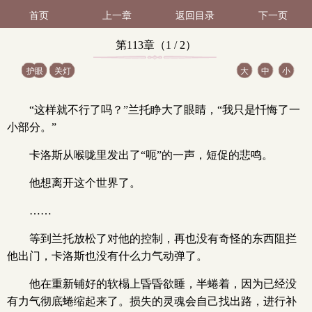
首页
上一章
返回目录
下一页
第113章（1 / 2）
护眼
关灯
大
中
小
“这样就不行了吗？”兰托睁大了眼睛，“我只是忏悔了一
小部分。”
卡洛斯从喉咙里发出了“呃”的一声，短促的悲鸣。
他想离开这个世界了。
……
等到兰托放松了对他的控制，再也没有奇怪的东西阻拦
他出门，卡洛斯也没有什么力气动弹了。
他在重新铺好的软榻上昏昏欲睡，半蜷着，因为已经没
有力气彻底蜷缩起来了。损失的灵魂会自己找出路，进行补