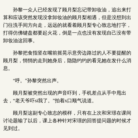
孙黎一众人已经发现了顾月梨忘记带卸妆油，追出来打
算和应该突然发现没拿卸妆油的顾月梨相遇，但是没想到出
门往洗手间方向走，远远的就看着顾月梨专心致志地打字，
打得仿佛键盘都要起火花，倒是一点也没有发现自己没有带
卸妆油这回事。
孙黎把食指竖在嘴前摇晃示意旁边路过的人不要提醒的
顾月梨，悄悄的走到她身后，隐隐约约的看见她在发什么消
息。
“呼。”孙黎突然出声。
顾月梨被突然出现的声音吓到，手机差点从手中甩出
去，“老天爷吓si我了。”拍着x口顺气说道。
顾月梨这副专心致志的模样，只有在上次和宋璟在课间
讨论题输了以后，课上各种针对宋璟的回答提问题的时候才
见到过。