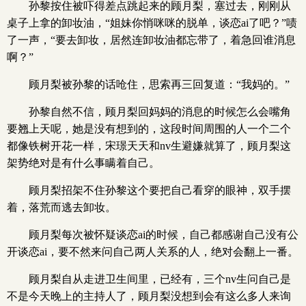
孙黎按住被吓得差点跳起来的顾月梨，塞过去，刚刚从
桌子上拿的卸妆油，“姐妹你悄咪咪的脱单，谈恋ai了吧？”啧
了一声，“要去卸妆，居然连卸妆油都忘带了，着急回谁消息
啊？”
顾月梨被孙黎的话呛住，思索再三回复道：“我妈的。”
孙黎自然不信，顾月梨回妈妈的消息的时候怎么会嘴角
要翘上天呢，她是没有想到的，这段时间周围的人一个二个
都像铁树开花一样，宋璟天天和nv生避嫌就算了，顾月梨这
架势绝对是有什么事瞒着自己。
顾月梨招架不住孙黎这个要把自己看穿的眼神，双手摆
着，落荒而逃去卸妆。
顾月梨每次被怀疑谈恋ai的时候，自己都感谢自己没有公
开谈恋ai，要不然来问自己两人关系的人，绝对会翻上一番。
顾月梨自从走进卫生间里，已经有，三个nv生问自己是
不是今天晚上的主持人了，顾月梨没想到会有这么多人来询