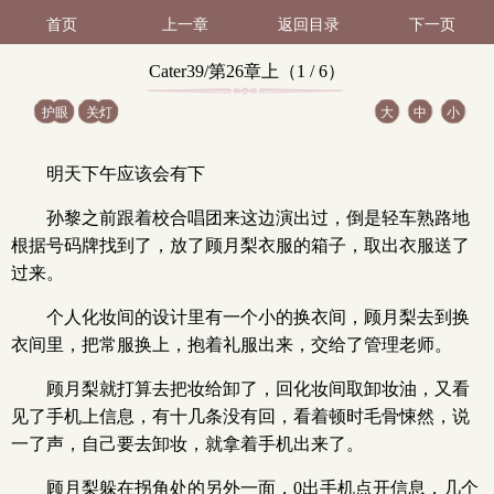
首页
上一章
返回目录
下一页
Cater39/第26章上（1 / 6）
护眼
关灯
大
中
小
明天下午应该会有下
孙黎之前跟着校合唱团来这边演出过，倒是轻车熟路地
根据号码牌找到了，放了顾月梨衣服的箱子，取出衣服送了
过来。
个人化妆间的设计里有一个小的换衣间，顾月梨去到换
衣间里，把常服换上，抱着礼服出来，交给了管理老师。
顾月梨就打算去把妆给卸了，回化妆间取卸妆油，又看
见了手机上信息，有十几条没有回，看着顿时毛骨悚然，说
一了声，自己要去卸妆，就拿着手机出来了。
顾月梨躲在拐角处的另外一面，0出手机点开信息，几个