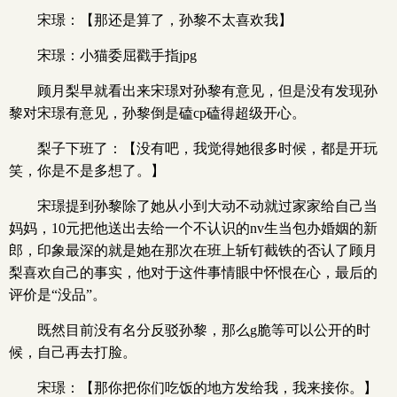
宋璟：【那还是算了，孙黎不太喜欢我】
宋璟：小猫委屈戳手指jpg
顾月梨早就看出来宋璟对孙黎有意见，但是没有发现孙
黎对宋璟有意见，孙黎倒是磕cp磕得超级开心。
梨子下班了：【没有吧，我觉得她很多时候，都是开玩
笑，你是不是多想了。】
宋璟提到孙黎除了她从小到大动不动就过家家给自己当
妈妈，10元把他送出去给一个不认识的nv生当包办婚姻的新
郎，印象最深的就是她在那次在班上斩钉截铁的否认了顾月
梨喜欢自己的事实，他对于这件事情眼中怀恨在心，最后的
评价是“没品”。
既然目前没有名分反驳孙黎，那么g脆等可以公开的时
候，自己再去打脸。
宋璟：【那你把你们吃饭的地方发给我，我来接你。】