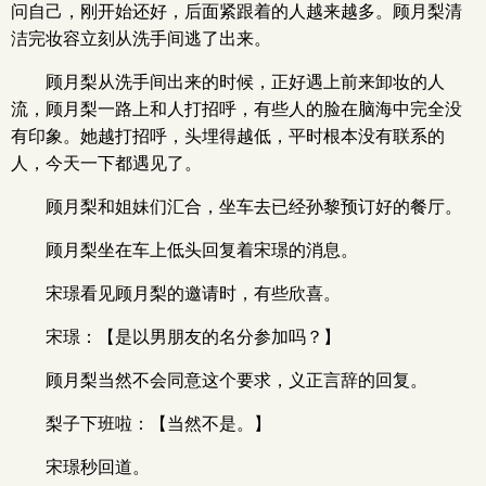
问自己，刚开始还好，后面紧跟着的人越来越多。顾月梨清
洁完妆容立刻从洗手间逃了出来。
顾月梨从洗手间出来的时候，正好遇上前来卸妆的人
流，顾月梨一路上和人打招呼，有些人的脸在脑海中完全没
有印象。她越打招呼，头埋得越低，平时根本没有联系的
人，今天一下都遇见了。
顾月梨和姐妹们汇合，坐车去已经孙黎预订好的餐厅。
顾月梨坐在车上低头回复着宋璟的消息。
宋璟看见顾月梨的邀请时，有些欣喜。
宋璟：【是以男朋友的名分参加吗？】
顾月梨当然不会同意这个要求，义正言辞的回复。
梨子下班啦：【当然不是。】
宋璟秒回道。