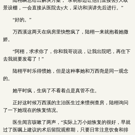
陆栩瞬息给出解决方案，“录制那边让他们直接去y大取
景设棚，一会直接从医院去y大，采访和演讲先后进行。”
“好的。”
万西溪这两天在病房里快憋疯了，陆栩一来就抱着她撒
娇。
“阿栩，求求你了，你和我哥说说，让我出院吧，再住下
去我就要发霉了！”
陆栩平时乐得惯她，但是这种事她和万西尧是同一观念
的。
她平时疯，生病了不看着点是真管不住。
正好这时候万西溪的主治医生过来惯例查房，陆栩询问
了一下她现在的恢复情况。
医生闻言咳嗽了两声，“实际上万小姐恢复的很好，早就
过了医嘱上建议的术后留院观察期，只要日常注意饮食和排