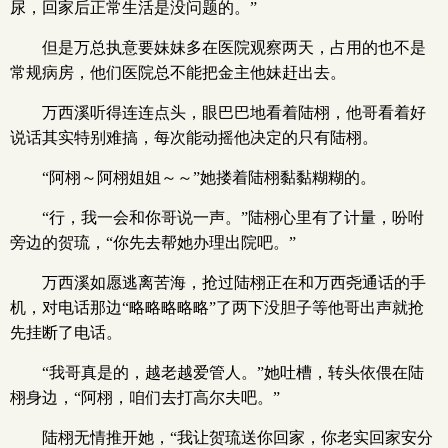
尿，回家后正常生活是没问题的。”
但是万总执意要妹妹多在医院观察两天，占用的也不是
常规病房，他们医院总不能把金主他妹赶出去。
万西溪听得连连点头，眼巴巴地看着陆栩，他哥看着好
说话其实特别难搞，每次能动摇他决定的只有陆栩。
“阿栩～阿栩姐姐～～”她搂着陆栩黏黏糊糊的。
“行，我一会和你哥说一声。”陆栩心里有了计量，吩咐
旁边的贺琉，“你先去帮她办理出院吧。”
万西溪如愿逃离苦海，抢过陆栩正在和万西尧通话的手
机，对电话那边“略略略略略”了两下没胆子等他哥出声就抢
先挂断了电话。
“我哥真是的，越老越爱管人。”她吐槽，转头依偎在陆
栩身边，“阿栩，咱们去打高尔夫吧。”
陆栩无情推开她，“我让贺琉送你回家，你老实回家安分