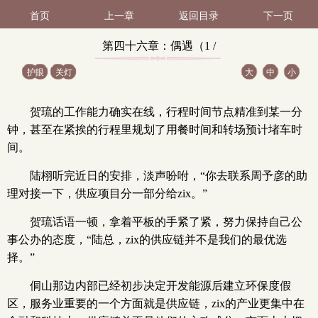
首页
上一章
返回目录
下一页
第四十六章：偶遇（1 /
护眼
关灯
大
中
小
2）
贺琉的工作能力确实在线，行程时间节点精准到某一分
钟，甚至在紧挨的行程里规划了用餐时间和转场预计堵车时
间。
陆栩听完近日的安排，淡声吩咐，“你去联系周予彦的助
理对接一下，供应项目分一部分给zix。”
贺琉话语一顿，拿着平板的手紧了紧，努力保持自己公
事公办的态度，“陆总，zix的供应链并不是我们的最优选
择。”
侗山那边内部已经初步决定开发能源后建立环保度假
区，服务业重要的一个方面就是供应链，zix的产业更集中在