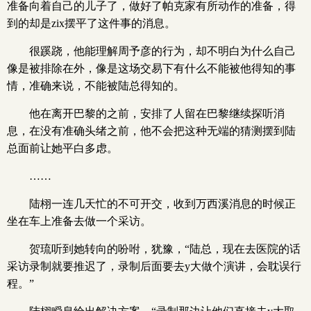
准备向着自己的儿子了，做好了帕克家有所动作的准备，得
到的却是zix摆平了这件事的消息。
很蹊跷，他能理解周予彦的行为，却不明白为什么自己
像是被排除在外，像是这场交易下有什么不能被他得知的事
情，准确来说，不能被陆总得知的。
他在离开巴黎的之前，安排了人留在巴黎继续探听消
息，在没有准确头绪之前，他不会把这种无端的猜测摆到陆
总面前让她平白多虑。
……
陆栩一连几天忙的不可开交，收到万西溪消息的时候正
坐在车上准备去做一个采访。
贺琉听到她转向的吩咐，犹豫，“陆总，现在去医院的话
采访录制就要推迟了，录制后面要去y大做个演讲，会耽误行
程。”