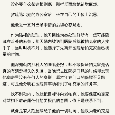
没必要什么都追根到底，那样反而给她徒增麻烦。
贺琉退出她的办公室后，坐在自己的工位上沉思。
他最近一直对巴黎事情的后续心存疑虑。
作为陆栩的助理，他习惯性为她处理好所有一些可能隐
藏在暗处的麻烦，那天勒内被送到医院后就被帕克家的人接
手了，当时时机不对，他选择了先离开医院给帕克家自己衡
量的时间。
他深知勒内那种人的睚眦必报，却不敢保证帕克家是否
真的有清楚得失的头脑，当晚想去医院探口风的时候却发现
他病房里没有任何人的身影，原本守在门口的保镖不见踪
迹，可是他分明在医院停车场看到了帕克家的商务车。
找不到勒内，他就把目标转向老帕克，他要保证帕克家
对陆栩不敢表露任何想要报仇的意图，依旧是联系不到。
就像是有人刻意隔绝了他的一切动向，他以为老帕克是