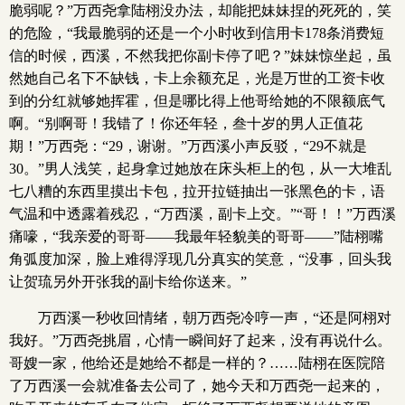
脆弱呢？”万西尧拿陆栩没办法，却能把妹妹捏的死死的，笑
的危险，“我最脆弱的还是一个小时收到信用卡178条消费短
信的时候，西溪，不然我把你副卡停了吧？”妹妹惊坐起，虽
然她自己名下不缺钱，卡上余额充足，光是万世的工资卡收
到的分红就够她挥霍，但是哪比得上他哥给她的不限额底气
啊。“别啊哥！我错了！你还年轻，叁十岁的男人正值花
期！”万西尧：“29，谢谢。”万西溪小声反驳，“29不就是
30。”男人浅笑，起身拿过她放在床头柜上的包，从一大堆乱
七八糟的东西里摸出卡包，拉开拉链抽出一张黑色的卡，语
气温和中透露着残忍，“万西溪，副卡上交。”“哥！！”万西溪
痛嚎，“我亲爱的哥哥——我最年轻貌美的哥哥——”陆栩嘴
角弧度加深，脸上难得浮现几分真实的笑意，“没事，回头我
让贺琉另外开张我的副卡给你送来。”
万西溪一秒收回情绪，朝万西尧冷哼一声，“还是阿栩对
我好。”万西尧挑眉，心情一瞬间好了起来，没有再说什么。
哥嫂一家，他给还是她给不都是一样的？……陆栩在医院陪
了万西溪一会就准备去公司了，她今天和万西尧一起来的，