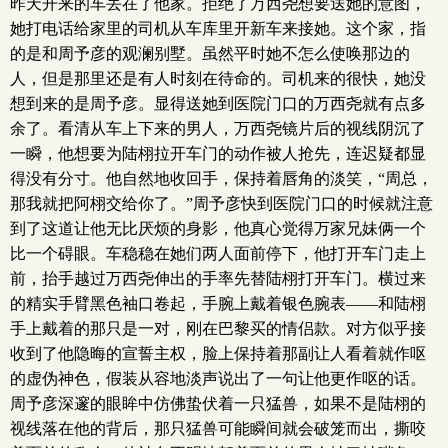
昨天开来的车丢在了他家。拒绝了万西尧想要送她的意图，
她打电话给家里的司机从车库里开新车来接她。这个家，指
的是和周予彦的观澜别墅。虽然平时她不怎么使唤那边的
人，但是那里还是有人时刻在待命的。司机来的很快，她没
想到来的是周予彦。显得送她到医院门口的万西尧就有点多
余了。看清从车上下来的男人，万西尧镜片后的视线阴沉了
一瞬，他想要为陆栩拉开车门的动作被人抢先，连迟疑都显
得没有分寸。他自然地收回手，保持着唇角的淡笑，“周总，
那我就把阿栩交给你了。”周予彦快到医院门口的时候就注意
到了这道让他无比厌烦的身影，他真心觉得万家兄妹俩一个
比一个碍眼。车稳稳在她们两人面前停下，他打开车门走上
前，抬手越过万西尧伸出的手率先替陆栩打开车门。横过来
的精实手臂黑色袖口卷起，手腕上戴着银色腕表——和陆栩
手上戴着的那只是一对，刚在巴黎买的情侣款。对方似乎接
收到了他隐晦的宣誓主权，脸上保持着那副让人看着就作呕
的虚伪神色，假装从容地淡声说出了一句让他更作呕的话。
周予彦深邃的眼眸中仿佛蛰伏着一只猛兽，如果不是陆栩的
视线落在他的背后，那只猛兽可能瞬间就会破笼而出，撕咬