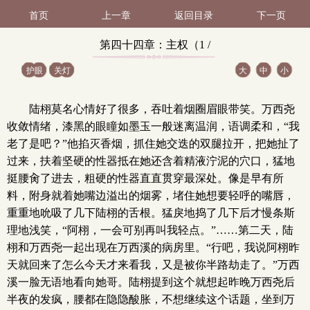
首页
上一章
返回目录
下一页
第四十四章：主权（1 /
护眼
关灯
大
中
小
2）
陆栩莫名心情好了很多，吞吐着烟圈眉眼带笑。万西尧
收敛情绪，漆黑的眼瞳如墨玉一般迷离温润，语调柔和，“我
老了是吧？”他掐灭香烟，抓住她交迭的双腿拉开，把她扯了
过来，扶着坚硬的性器抵在她还含着精液泞泥的穴口，猛地
挺腰肏了进去，粗硬的性器直直贯穿最深处。像是早有所
料，附身就着她嘴边溢出的烟雾，堵住她想要轻呼的嘴唇，
重重地吮吸了几下陆栩的舌根。猛戾地捣了几下后才慢条斯
理地浅笑，“阿栩，一会可别再叫我轻点。”……第二天，陆
栩和万西尧一起出现在万西溪的病房里。“行吧，我说阿栩昨
天就回来了怎么今天才来看我，又是被你半路劫走了。”万西
溪一脸无语地看向她哥。陆栩提到这个就想起昨晚万西尧后
半夜的发疯，腰都在隐隐酸胀，不想继续这个话题，坐到万