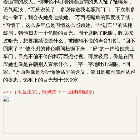
着面前的敌人。他神色不明地朝着面前的男人扯了扯嘴角，
语气疏淡，“万总说笑了，多谢你送我老婆到门口，下次别多
此一举了，我会去她身边接她。”万西尧嘴角的弧度淡了淡，
“习惯了，这么多年总是习惯这么照顾她。”坐进车里的陆栩
皱眉，朝他扫去一个危险的目光。周予彦眯了眯眼，眸底掠
过暗光，想要继续说些什么，被陆栩不悦的声音打断。“回不
回家了？”他冷冽的神色瞬间松懈下来，“砰”的一声给她关上
车门，目光不偏不倚的和万西尧对视。薄唇轻启，像是在回
应她也像是在朝别人宣示什么，一字一字地吐出词眼。“回
家。”万西尧像是没听懂他话里的含义，依旧是那副儒雅从容
的姿态，镜框下的目光却十分冷寒
-->>（本章未完，请点击下一页继续阅读）
x