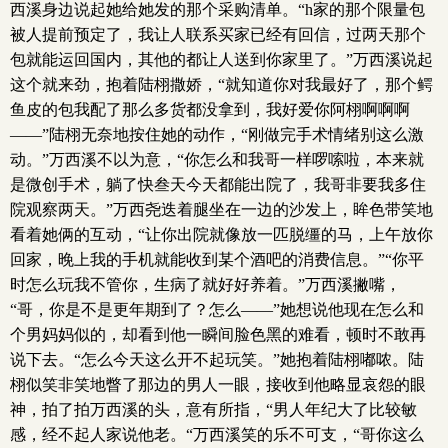
西溪身边说起她给她发的那个采购清单。“h家的那个限量包
被人提前预定了，我让人联系买家已经有回信，过两天那个
包就能运回国内，其他的都让人送到你家里了。”万西溪说起
这个就来劲，抱着陆栩撒娇，“就知道你对我最好了，那个鳄
鱼皮的包我配了那么多货都没拿到，我好爱你阿栩啊啊啊
——”陆栩无奈地按住她的动作，“刚做完手术情绪别这么激
动。”万西溪不以为意，“你怎么和我哥一样啰嗦啦，本来就
是微创手术，躺了快叁天今天都能出院了，我哥非要我多住
院观察两天。”万西尧迭着腿坐在一边的沙发上，眸色带笑地
看着她俩的互动，“让你出院就像放一匹脱缰的马，上午放你
回家，晚上我的手机就能收到某个酒吧的消费信息。”“你平
时怎么玩我不管你，生病了就好好养着。”万西溪撇嘴，
“哥，你是不是更年期到了？怎么——”她想说他现在怎么和
个男妈妈似的，却看到他一瞬间脸色黑的难看，顿时不敢再
说下去。“怎么今天这么开不起玩笑。”她抱着陆栩嘟哝。陆
栩似笑非笑地瞥了那边的男人一眼，接收到他略显哀怨的眼
神，拍了拍万西溪的头，意有所指，“男人年纪大了比较敏
感，经不起人家说他老。“万西溪笑的乐不可支，“哥你这么