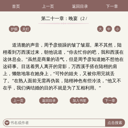
首页
上一页
返回目录
下一章
第二十一章：晚宴（2 /
护眼
关灯
大
中
小
2）
道清脆的声音，周予彦烦躁的皱了皱眉。果不其然，陆
栩看到万西溪过来，朝他说道，“你去忙你的吧，我和西溪在
这休息会。”虽然是商量的语气，但是周予彦知道她不想他在
这碍事。目送着男人离开的背影，万西溪手搭在陆栩的肩
上，懒散地靠在她身上，“可怜的姐夫，又被你用完就丢
了。”在熟人面前无需再伪装，陆栩神色有些冷淡，“他又不
在乎，我们俩结婚的目的不就是为了互相利用。”
上一页
返回目录
加入书签
下一章